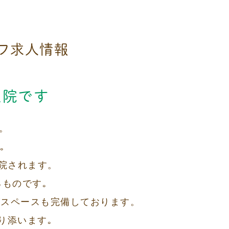
フ求人情報
医院です
。
｡
院されます。
ものです｡
ズスペースも完備しております。
り添います｡