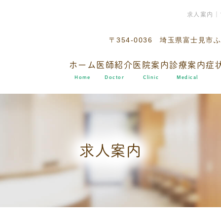
求人案内｜
〒354-0036
埼玉県富士見市ふじ
ホーム
医師紹介
医院案内
診療案内
症
Home
Doctor
Clinic
Medical
求人案内