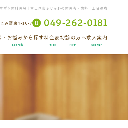
すずき歯科医院｜富士見市ふじみ野の歯医者・歯科｜土日診療
049-262-0181
み野東4-16-7
状・お悩みから探す
料金表
初診の方へ
求人案内
Search
Price
First
Recruit